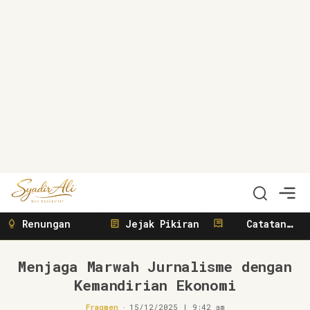
Syadir Ali
Menulis, Berbisnis, Meliput, Menggerakkan
Renungan
Jejak Pikiran
Catatan
Sunyi
Menjaga Marwah Jurnalisme dengan
Kemandirian Ekonomi
Fragmen
15/12/2025 | 9:42 am