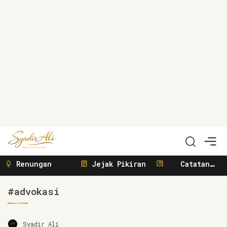
Syadir Ali
Menulis, Berbisnis, Meliput, Menggerakkan
Renungan
Jejak Pikiran
Catatan
Sunyi
#advokasi
Syadir Ali