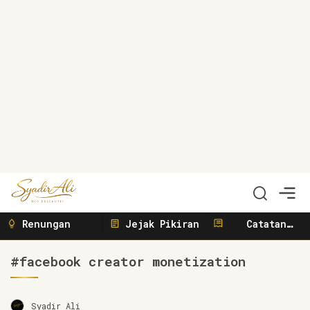
Syadir Ali
Menulis, Berbisnis, Meliput, Menggerakkan
Renungan
Jejak Pikiran
Catatan
Sunyi
#facebook creator monetization
Syadir Ali