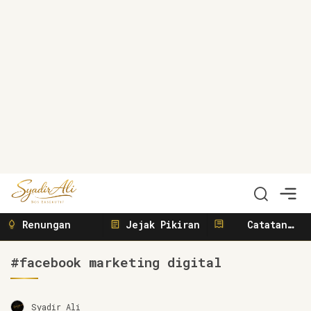
Syadir Ali
Menulis, Berbisnis, Meliput, Menggerakkan
Renungan
Jejak Pikiran
Catatan
Sunyi
#facebook marketing digital
Syadir Ali