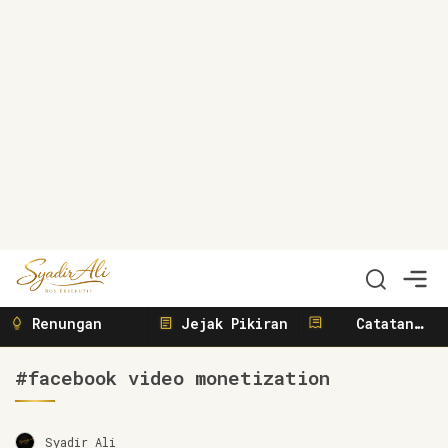
Syadir Ali
Menulis, Berbisnis, Meliput, Menggerakkan
Renungan
Jejak Pikiran
Catatan
Sunyi
#facebook video monetization
Syadir Ali