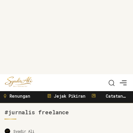
Syadir Ali
Menulis, Berbisnis, Meliput, Menggerakkan
Renungan
Jejak Pikiran
Catatan
Sunyi
#jurnalis freelance
Syadir Ali