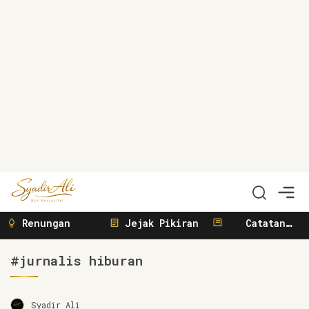
Syadir Ali
Menulis, Berbisnis, Meliput, Menggerakkan
Renungan
Jejak Pikiran
Catatan
Sunyi
#jurnalis hiburan
Syadir Ali