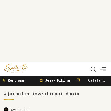
Syadir Ali
Menulis, Berbisnis, Meliput, Menggerakkan
Renungan
Jejak Pikiran
Catatan
Sunyi
#jurnalis investigasi dunia
Syadir Ali