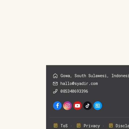
Gowa, South Sulawesi, Indones
hallo@syadir.com
085340693396
ToS
Privacy
Discl