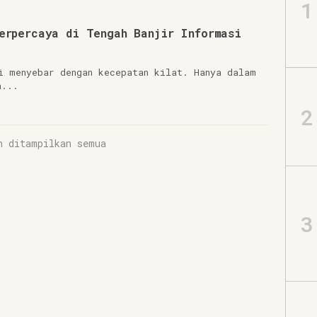
1
erpercaya di Tengah Banjir Informasi
i menyebar dengan kecepatan kilat. Hanya dalam
a...
2
h ditampilkan semua
3