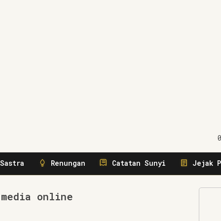
gerakkan
Sastra
Renungan
Catatan Sunyi
Jejak P
 media online