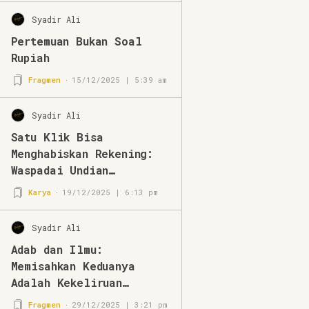
Syadir Ali
Pertemuan Bukan Soal
Rupiah
Fragmen
15/12/2025 | 5:39 am
Syadir Ali
Satu Klik Bisa
Menghabiskan Rekening:
Waspadai Undian
Mengatasnamakan BRImo
Karya
19/12/2025 | 6:13 pm
Syadir Ali
Adab dan Ilmu:
Memisahkan Keduanya
Adalah Kekeliruan
Berpikir
Fragmen
29/12/2025 | 3:21 pm