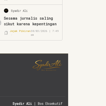
Syadir Ali
Sesama jurnalis saling
0
sikut karena kepentingan
Jejak Pikiran
30/03/2026 | 7:49
am
Syadir Ali
| Bos Eksekutif