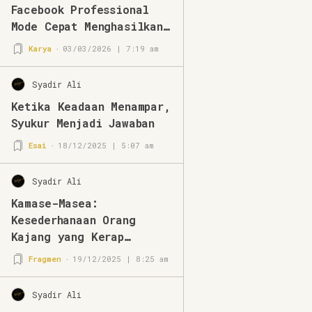
Facebook Professional
Mode Cepat Menghasilkan
di Tahun 2026
Karya
03/03/2026 | 7:19 am
Syadir Ali
Ketika Keadaan Menampar,
Syukur Menjadi Jawaban
Esai
18/12/2025 | 5:07 am
Syadir Ali
Kamase-Masea:
Kesederhanaan Orang
Kajang yang Kerap
Disalahpahami
Fragmen
19/12/2025 | 8:25 am
Syadir Ali