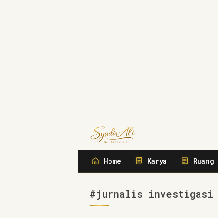
Syadir Ali
Menulis, Berbisnis, Meliput, Meng
Home
Karya
Ruang 
#jurnalis investigasi