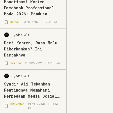
Monetisasi Konten
Facebook Professional
Mode 2026: Panduan
Lengkap & Strategi
Karya
03/03/2026 | 7:09 am
Terbaru
Syadir Ali
Demi Konten, Rasa Malu
Dikorbankan? Ini
Dampaknya
Cerpen
28/02/2026 | 6:13 am
Syadir Ali
Syadir Ali Tekankan
Pentingnya Memahami
Perbedaan Media Sosial
dan Media Online
Renungan
05/01/2026 | 1:42
pm