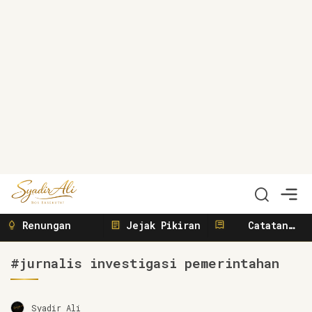
Syadir Ali
Menulis, Berbisnis, Meliput, Menggerakkan
Renungan
Jejak Pikiran
Catatan
Sunyi
#jurnalis investigasi pemerintahan
Syadir Ali