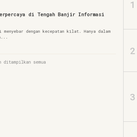
1
erpercaya di Tengah Banjir Informasi
i menyebar dengan kecepatan kilat. Hanya dalam
a...
2
h ditampilkan semua
3