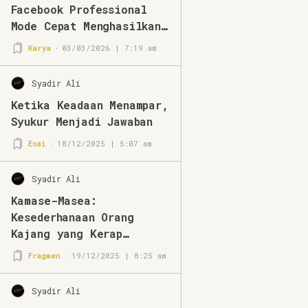
Facebook Professional
Mode Cepat Menghasilkan
di Tahun 2026
Karya
03/03/2026 | 7:19 am
Syadir Ali
Ketika Keadaan Menampar,
Syukur Menjadi Jawaban
Esai
18/12/2025 | 5:07 am
Syadir Ali
Kamase-Masea:
Kesederhanaan Orang
Kajang yang Kerap
Disalahpahami
Fragmen
19/12/2025 | 8:25 am
Syadir Ali