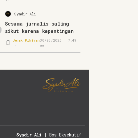
Syadir Ali
Sesama jurnalis saling
0
sikut karena kepentingan
Jejak Pikiran
30/03/2026 | 7:49
am
Syadir Ali
| Bos Eksekutif