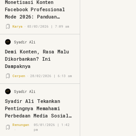
Monetisasi Konten
Facebook Professional
Mode 2026: Panduan
Lengkap & Strategi
Karya
03/03/2026 | 7:09 am
Terbaru
Syadir Ali
Demi Konten, Rasa Malu
Dikorbankan? Ini
Dampaknya
Cerpen
28/02/2026 | 6:13 am
Syadir Ali
Syadir Ali Tekankan
Pentingnya Memahami
Perbedaan Media Sosial
dan Media Online
Renungan
05/01/2026 | 1:42
pm