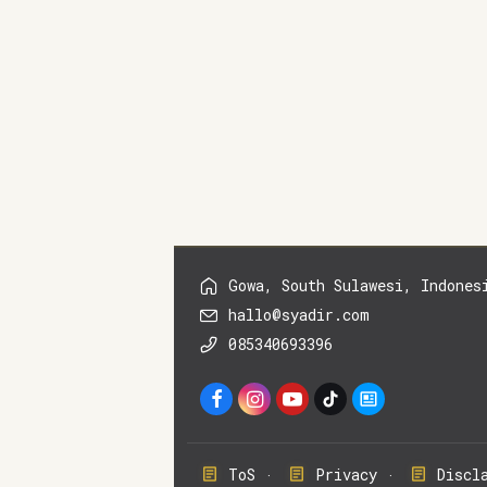
Gowa, South Sulawesi, Indones
hallo@syadir.com
085340693396
ToS
Privacy
Discl