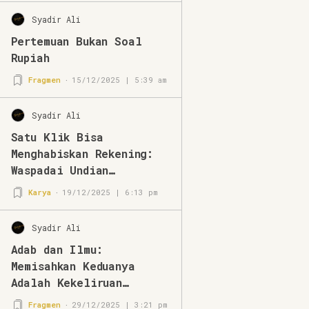
Syadir Ali
Pertemuan Bukan Soal
Rupiah
Fragmen
15/12/2025 | 5:39 am
Syadir Ali
Satu Klik Bisa
Menghabiskan Rekening:
Waspadai Undian
Mengatasnamakan BRImo
Karya
19/12/2025 | 6:13 pm
Syadir Ali
Adab dan Ilmu:
Memisahkan Keduanya
Adalah Kekeliruan
Berpikir
Fragmen
29/12/2025 | 3:21 pm