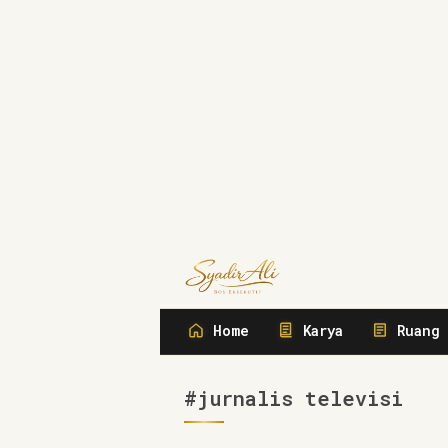
Syadir Ali
Menulis, Berbisnis, Meliput, Meng
Home
Karya
Ruang 
#jurnalis televisi