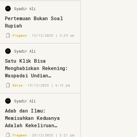
Syadir Ali
Pertemuan Bukan Soal
Rupiah
Fragmen
15/12/2025 | 5:39 am
Syadir Ali
Satu Klik Bisa
Menghabiskan Rekening:
Waspadai Undian
Mengatasnamakan BRImo
Karya
19/12/2025 | 6:13 pm
Syadir Ali
Adab dan Ilmu:
Memisahkan Keduanya
Adalah Kekeliruan
Berpikir
Fragmen
29/12/2025 | 3:21 pm