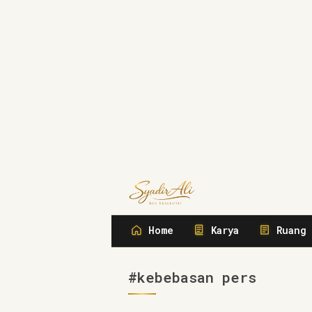
Syadir Ali
Menulis, Berbisnis, Meliput, Meng
Home
Karya
Ruang 
#kebebasan pers