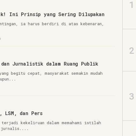
1
ak! Ini Prinsip yang Sering Dilupakan
 atas kebenaran,
m
2
 dan Jurnalistik dalam Ruang Publik
yang begitu cepat, masyarakat semakin mudah
upun...
3
, LSM, dan Pers
 terjadi kekeliruan dalam memahami istilah
 jurnalis....