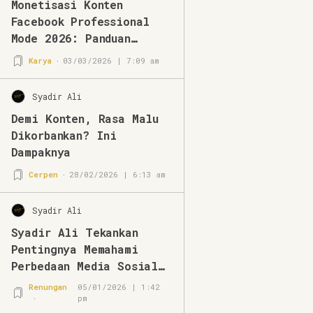
Monetisasi Konten
Facebook Professional
Mode 2026: Panduan
Lengkap & Strategi
Karya
03/03/2026 | 7:09 am
Terbaru
Syadir Ali
Demi Konten, Rasa Malu
Dikorbankan? Ini
Dampaknya
Cerpen
28/02/2026 | 6:13 am
Syadir Ali
Syadir Ali Tekankan
Pentingnya Memahami
Perbedaan Media Sosial
dan Media Online
Renungan
05/01/2026 | 1:42
pm