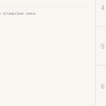
4
h ditampilkan semua
5
6