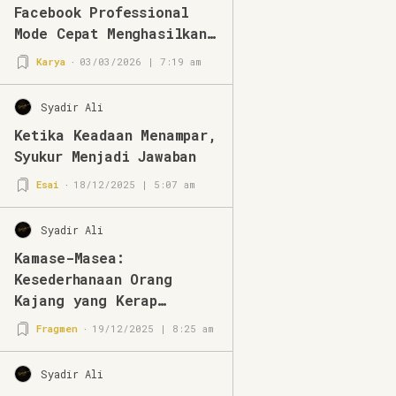
Facebook Professional
Mode Cepat Menghasilkan
di Tahun 2026
Karya
03/03/2026 | 7:19 am
Syadir Ali
Ketika Keadaan Menampar,
Syukur Menjadi Jawaban
Esai
18/12/2025 | 5:07 am
Syadir Ali
Kamase-Masea:
Kesederhanaan Orang
Kajang yang Kerap
Disalahpahami
Fragmen
19/12/2025 | 8:25 am
Syadir Ali