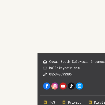
Gowa, South Sulawesi, Indones
hallo@syadir.com
085340693396
ToS
Privacy
Discl