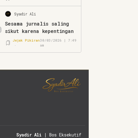
Syadir Ali
Sesama jurnalis saling
0
sikut karena kepentingan
Jejak Pikiran
30/03/2026 | 7:49
am
Syadir Ali
| Bos Eksekutif