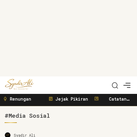
Syadir Ali
Menulis, Berbisnis, Meliput, Menggerakkan
Renungan
Jejak Pikiran
Catatan
Sunyi
#Media Sosial
Syadir Ali