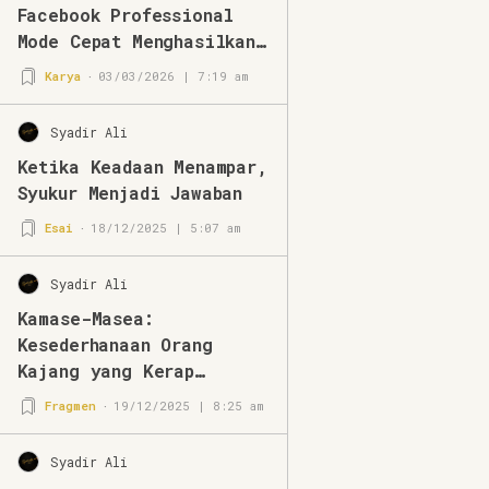
Facebook Professional
Mode Cepat Menghasilkan
di Tahun 2026
Karya
03/03/2026 | 7:19 am
Syadir Ali
Ketika Keadaan Menampar,
Syukur Menjadi Jawaban
Esai
18/12/2025 | 5:07 am
Syadir Ali
Kamase-Masea:
Kesederhanaan Orang
Kajang yang Kerap
Disalahpahami
Fragmen
19/12/2025 | 8:25 am
Syadir Ali