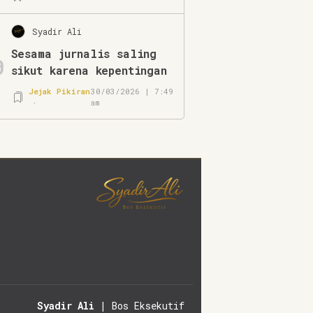
Syadir Ali
Sesama jurnalis saling
0
sikut karena kepentingan
Jejak Pikiran
30/03/2026 | 7:49
am
Syadir Ali
| Bos Eksekutif