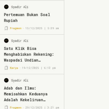
Syadir Ali
Pertemuan Bukan Soal
Rupiah
Fragmen
15/12/2025 | 5:39 am
Syadir Ali
Satu Klik Bisa
Menghabiskan Rekening:
Waspadai Undian
Mengatasnamakan BRImo
Karya
19/12/2025 | 6:13 pm
Syadir Ali
Adab dan Ilmu:
Memisahkan Keduanya
Adalah Kekeliruan
Berpikir
Fragmen
29/12/2025 | 3:21 pm