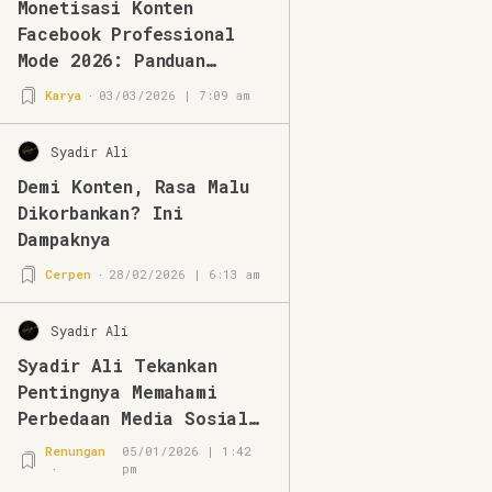
Monetisasi Konten
Facebook Professional
Mode 2026: Panduan
Lengkap & Strategi
Karya
03/03/2026 | 7:09 am
Terbaru
Syadir Ali
Demi Konten, Rasa Malu
Dikorbankan? Ini
Dampaknya
Cerpen
28/02/2026 | 6:13 am
Syadir Ali
Syadir Ali Tekankan
Pentingnya Memahami
Perbedaan Media Sosial
dan Media Online
Renungan
05/01/2026 | 1:42
pm