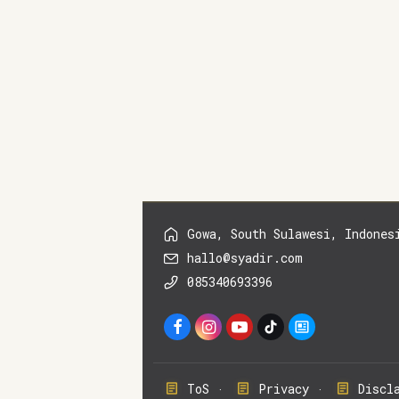
Gowa, South Sulawesi, Indones
hallo@syadir.com
085340693396
ToS
Privacy
Discl