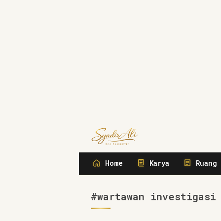
Syadir Ali
Menulis, Berbisnis, Meliput, Meng
Home
Karya
Ruang 
#wartawan investigasi