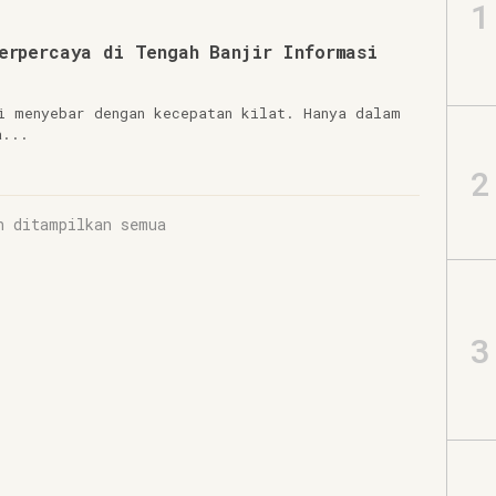
1
erpercaya di Tengah Banjir Informasi
i menyebar dengan kecepatan kilat. Hanya dalam
a...
2
h ditampilkan semua
3