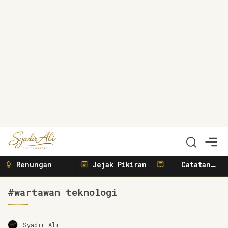
Syadir Ali
Menulis, Berbisnis, Meliput, Menggerakkan
Renungan
Jejak Pikiran
Catatan
Sunyi
#wartawan teknologi
Syadir Ali