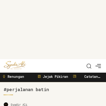
Syadir Ali
Menulis, Berbisnis, Meliput, Menggerakkan
Renungan
Jejak Pikiran
Catatan
Sunyi
#perjalanan batin
Syadir Ali