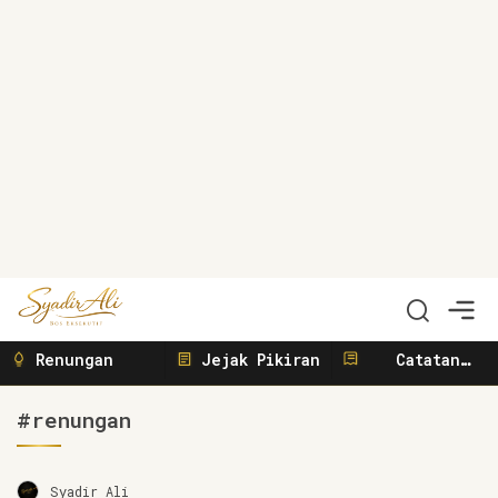
Syadir Ali
Menulis, Berbisnis, Meliput, Menggerakkan
Renungan
Jejak Pikiran
Catatan
Sunyi
#renungan
Syadir Ali